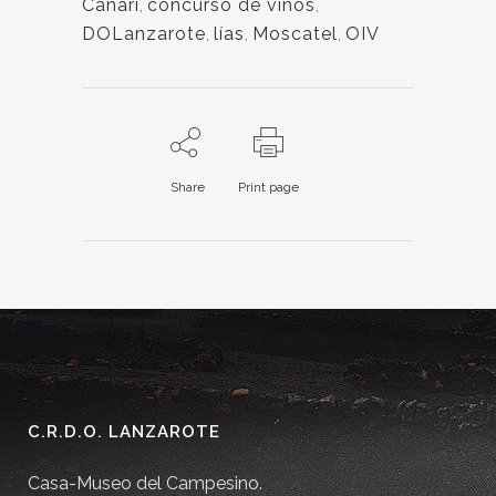
Canari
,
concurso de vinos
,
DOLanzarote
,
lías
,
Moscatel
,
OIV
Share
Print page
C.R.D.O. LANZAROTE
Casa-Museo del Campesino.