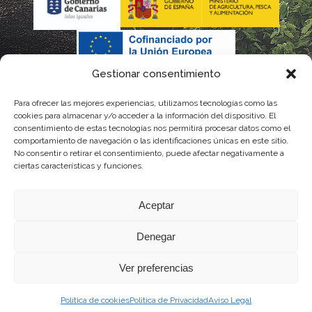
Gestionar consentimiento
Para ofrecer las mejores experiencias, utilizamos tecnologías como las
cookies para almacenar y/o acceder a la información del dispositivo. El
consentimiento de estas tecnologías nos permitirá procesar datos como el
comportamiento de navegación o las identificaciones únicas en este sitio.
No consentir o retirar el consentimiento, puede afectar negativamente a
La gestión de la DOP Lanzarote realizada por este Consejo Regulador es financiada,
ciertas características y funciones.
parcialmente, por el Gobierno de Canarias
Aceptar
con fondos provenientes del presupuesto de gastos del Instituto Canario de
Denegar
Calidad Agroalimentaria
Ver preferencias
Política de cookies
Política de Privacidad
Aviso Legal