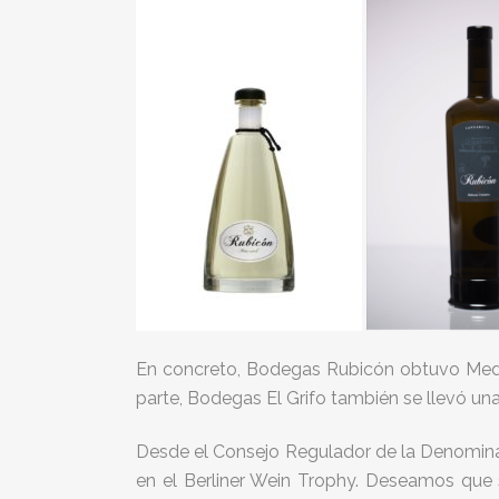
En concreto, Bodegas Rubicón obtuvo Medal
parte, Bodegas El Grifo también se llevó un
Desde el Consejo Regulador de la Denomin
en el Berliner Wein Trophy. Deseamos que 