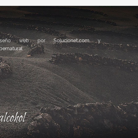
iseño web por
Solucionet.com
y
bernatural
lcohol