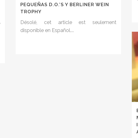
PEQUEÑAS D.O.’S Y BERLINER WEIN
s
TROPHY
n
Désolé, cet article est seulement
e
disponible en Español....
s