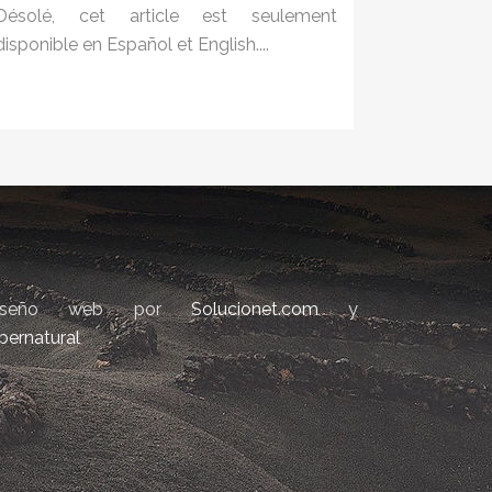
Désolé, cet article est seulement
disponible en Español et English....
iseño web por
Solucionet.com
y
bernatural