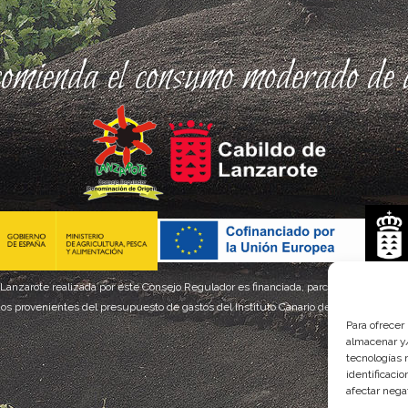
comienda el consumo moderado de a
 Lanzarote realizada por este Consejo Regulador es financiada, parcialmente, por el
os provenientes del presupuesto de gastos del Instituto Canario de Calidad Agroal
Para ofrecer
almacenar y/
tecnologías 
identificaci
afectar nega