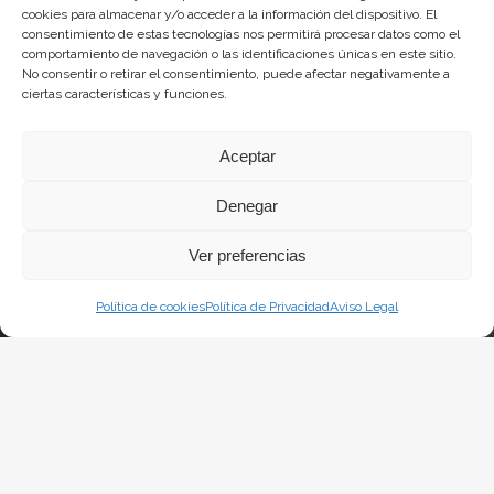
cookies para almacenar y/o acceder a la información del dispositivo. El
consentimiento de estas tecnologías nos permitirá procesar datos como el
comportamiento de navegación o las identificaciones únicas en este sitio.
No consentir o retirar el consentimiento, puede afectar negativamente a
ciertas características y funciones.
La gestión de la DOP Lanzarote realizada por este Consejo Regulador es financiada,
parcialmente, por el Gobierno de Canarias
Aceptar
con fondos provenientes del presupuesto de gastos del Instituto Canario de
Denegar
Calidad Agroalimentaria
Ver preferencias
Política de cookies
Política de Privacidad
Aviso Legal