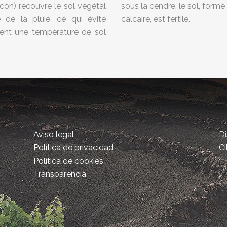
icón) recouvre le sol végétal
sous la cendre, le sol, form
de de la pluie, ce qui évite
calcaire, est fertile.
tient une température de sol
Aviso legal
D
Política de privacidad
Ci
Política de cookies
Transparencia