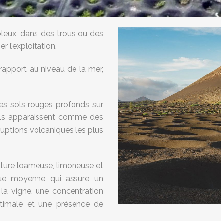
bleux, dans des trous ou des
 l’exploitation.
 rapport au niveau de la mer,
es sols rouges profonds sur
sols apparaissent comme des
éruptions volcaniques les plus
exture loameuse, limoneuse et
ique moyenne qui assure un
la vigne, une concentration
ptimale et une présence de