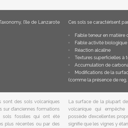
 Taxonomy, l’île de Lanzarote
Ces sols se caractérisent p
Faible teneur en matière
Faible activité biologique
Réaction alcaline
Textures superficielles à
Accumulation de carbonat
Modifications de la surfa
(comme la présence de reg, c
s sont des sols volcaniques
La surface de la plupart d
 sur d’anciennes formations
volcanique qui empêche l
 sols fossiles qui ont été
possède d’excellentes propri
es plus récentes ou par des
signifie que les vignes y ét