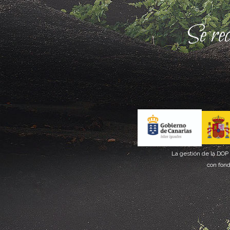
Se re
La gestión de la DOP
con fond