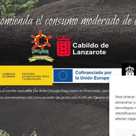
comienda el consumo moderado de a
 Lanzarote realizada por este Consejo Regulador es financiada, parcialmente, por el
Para ofrecer
os provenientes del presupuesto de gastos del Instituto Canario de Calidad Agroal
almacenar y/
tecnologías 
identificaci
afectar nega
A