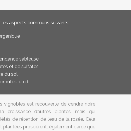
ar les aspects communs suivants:
 organique
 tendance sableuse
es et de sulfates
ce du sol
roûtes, etc.)
es vignobles est recouverte de cendre noire
a croissance d’autres plantes, mais qui
étés de rétention de l’eau de la rosée. Cela
ant plantées prospèrent, également parce que