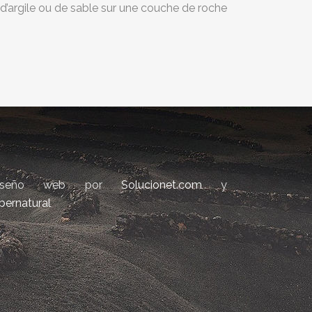
é d’argile ou de sable sur une couche de roche
iseño web por
Solucionet.com
y
bernatural