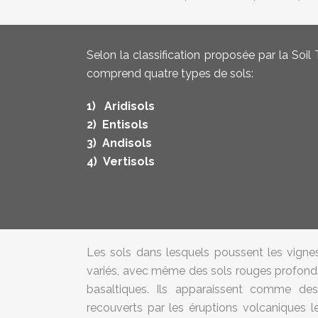
Selon la classification proposée par la Soil
comprend quatre types de sols:
1) Aridisols
2) Entisols
3) Andisols
4) Vertisols
Les sols dans lesquels poussent les vigne
variés, avec même des sols rouges profonds
basaltiques. Ils apparaissent comme des
recouverts par les éruptions volcaniques l