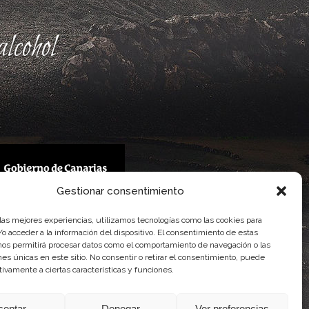
lcohol
Gestionar consentimiento
 Gobierno de Canarias
 las mejores experiencias, utilizamos tecnologías como las cookies para
imentaria
o acceder a la información del dispositivo. El consentimiento de estas
nos permitirá procesar datos como el comportamiento de navegación o las
ones únicas en este sitio. No consentir o retirar el consentimiento, puede
tivamente a ciertas características y funciones.
ceptar
Denegar
Ver preferencias