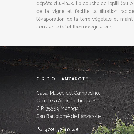
dépôts diluviaux. La couche de lapilli (ou p
de la vigne et facilite la filtration rapi
l’évaporation de la terre végétale et main
constante (effet thermorégulateur).
C.R.D.O. LANZAROTE
Casa-Museo del Campesino.
Carretera Arrecife-Tinajo, 8.
C.P. 35559 Mozaga
San Bartolomé de Lanzarote
928 52 10 48