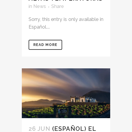
in
News
Share
Sorry, this entry is only available in
Español....
READ MORE
26 JUN
(ESPAÑOL) EL