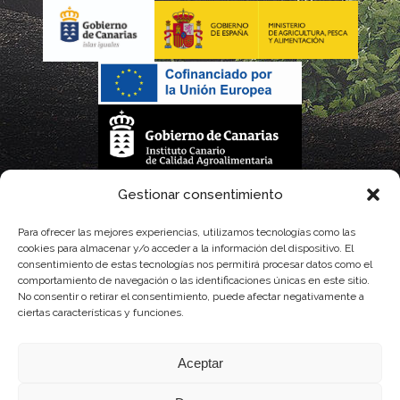
La gestión de la DOP Lanzarote realizada por este Consejo Regulador es financiada,
Gestionar consentimiento
parcialmente, por el Gobierno de Canarias
Para ofrecer las mejores experiencias, utilizamos tecnologías como las
cookies para almacenar y/o acceder a la información del dispositivo. El
con fondos provenientes del presupuesto de gastos del Instituto Canario de
consentimiento de estas tecnologías nos permitirá procesar datos como el
comportamiento de navegación o las identificaciones únicas en este sitio.
Calidad Agroalimentaria
No consentir o retirar el consentimiento, puede afectar negativamente a
ciertas características y funciones.
Aceptar