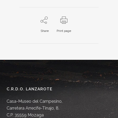
Share
Print page
C.R.D.O. LANZAROTE
Casa-Museo del Campesino.
Carretera Arrecife-Tinajo, 8.
C.P. 35559 Mozaga