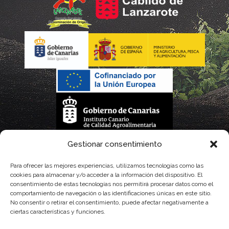
La gestión de la DOP Lanzarote realizada por este Consejo Regulador es financiada,
Gestionar consentimiento
parcialmente, por el Gobierno de Canarias
Para ofrecer las mejores experiencias, utilizamos tecnologías como las
cookies para almacenar y/o acceder a la información del dispositivo. El
con fondos provenientes del presupuesto de gastos del Instituto Canario de
consentimiento de estas tecnologías nos permitirá procesar datos como el
comportamiento de navegación o las identificaciones únicas en este sitio.
Calidad Agroalimentaria
No consentir o retirar el consentimiento, puede afectar negativamente a
ciertas características y funciones.