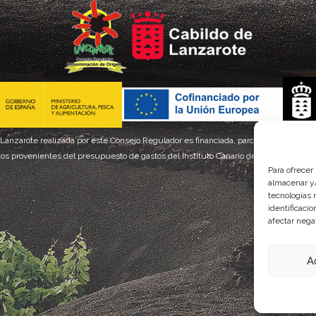
 Lanzarote realizada por este Consejo Regulador es financiada, parcialmente, por el
os provenientes del presupuesto de gastos del Instituto Canario de Calidad Agroal
Para ofrecer
almacenar y/
tecnologías 
identificaci
afectar nega
A