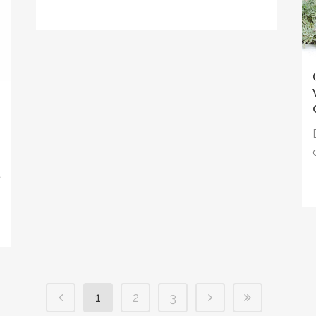
t
1
2
3