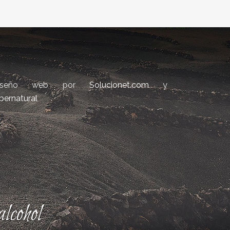
iseño web por
Solucionet.com
y
bernatural
lcohol