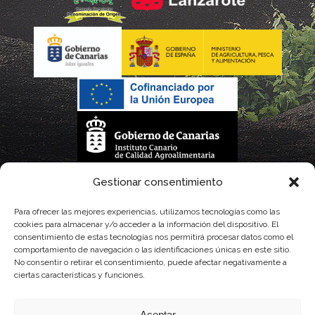
La gestión de la DOP Lanzarote realizada por este Consejo Regulador es financiada,
Gestionar consentimiento
parcialmente, por el Gobierno de Canarias
Para ofrecer las mejores experiencias, utilizamos tecnologías como las
cookies para almacenar y/o acceder a la información del dispositivo. El
con fondos provenientes del presupuesto de gastos del Instituto Canario de
consentimiento de estas tecnologías nos permitirá procesar datos como el
comportamiento de navegación o las identificaciones únicas en este sitio.
Calidad Agroalimentaria
No consentir o retirar el consentimiento, puede afectar negativamente a
ciertas características y funciones.
Aceptar