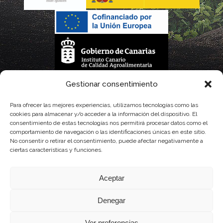
La gestión de la DOP Lanzarote realizada por este Consejo Regulador es financiada,
Gestionar consentimiento
parcialmente, por el Gobierno de Canarias
Para ofrecer las mejores experiencias, utilizamos tecnologías como las
cookies para almacenar y/o acceder a la información del dispositivo. El
con fondos provenientes del presupuesto de gastos del Instituto Canario de
consentimiento de estas tecnologías nos permitirá procesar datos como el
comportamiento de navegación o las identificaciones únicas en este sitio.
Calidad Agroalimentaria
No consentir o retirar el consentimiento, puede afectar negativamente a
ciertas características y funciones.
Aceptar
Denegar
Ver preferencias