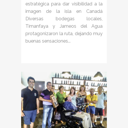
estratégica para dar visibilidad a la
imagen de la isla en Canadá
Diversas bodegas locales,
Timanfaya y Jameos del Agua
protagonizaron la ruta, dejando muy
buenas sensaciones...