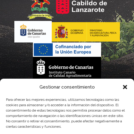
La gestión de la DOP Lanzarote realizada por este Consejo Regulador es financiada,
Gestionar consentimiento
parcialmente, por el Gobierno de Canarias
Para ofrecer las mejores experiencias, utilizamos tecnologías como las
cookies para almacenar y/o acceder a la información del dispositivo. El
con fondos provenientes del presupuesto de gastos del Instituto Canario de
consentimiento de estas tecnologías nos permitirá procesar datos como el
comportamiento de navegación o las identificaciones únicas en este sitio.
Calidad Agroalimentaria
No consentir o retirar el consentimiento, puede afectar negativamente a
ciertas características y funciones.