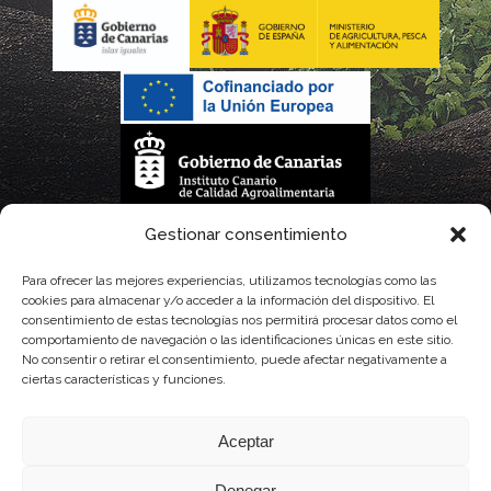
La gestión de la DOP Lanzarote realizada por este Consejo Regulador es financiada,
Gestionar consentimiento
parcialmente, por el Gobierno de Canarias
Para ofrecer las mejores experiencias, utilizamos tecnologías como las
cookies para almacenar y/o acceder a la información del dispositivo. El
con fondos provenientes del presupuesto de gastos del Instituto Canario de
consentimiento de estas tecnologías nos permitirá procesar datos como el
comportamiento de navegación o las identificaciones únicas en este sitio.
Calidad Agroalimentaria
No consentir o retirar el consentimiento, puede afectar negativamente a
ciertas características y funciones.
Aceptar
Denegar