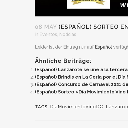
08 MAY
(ESPAÑOL) SORTEO EN
in
Eventos
,
Noticias
Leider ist der Eintrag nur auf
Español
verfügb
Ähnliche Beiträge:
(Español) Lanzarote se une a la tercera
(Español) Brindis en La Geria por el Día
(Español) Concurso de Carnaval 2021 de
(Español) Sorteo «Día Movimiento Vino 
DíaMovimientoVinoDO
,
Lanzarot
TAGS: