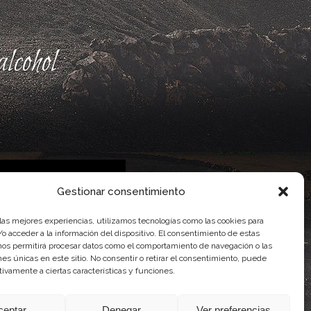
lcohol
Gestionar consentimiento
 las mejores experiencias, utilizamos tecnologías como las cookies para
 Gobierno de Canarias
o acceder a la información del dispositivo. El consentimiento de estas
imentaria
nos permitirá procesar datos como el comportamiento de navegación o las
ones únicas en este sitio. No consentir o retirar el consentimiento, puede
tivamente a ciertas características y funciones.
ceptar
Denegar
Ver preferencias