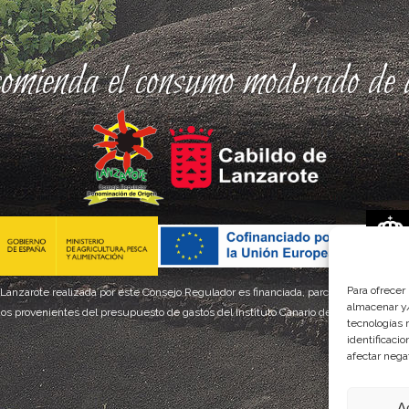
comienda el consumo moderado de a
Para ofrecer
 Lanzarote realizada por este Consejo Regulador es financiada, parcialmente, por el
almacenar y/
os provenientes del presupuesto de gastos del Instituto Canario de Calidad Agroal
tecnologías 
identificaci
afectar nega
A