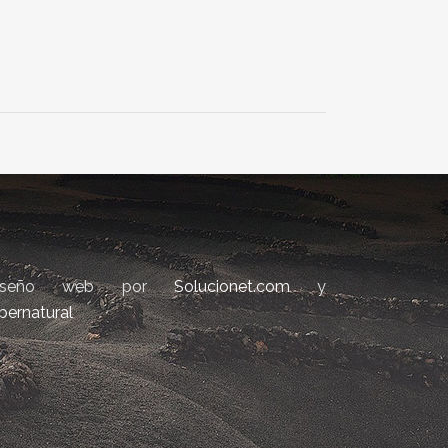
iseño web por
Solucionet.com
y
bernatural