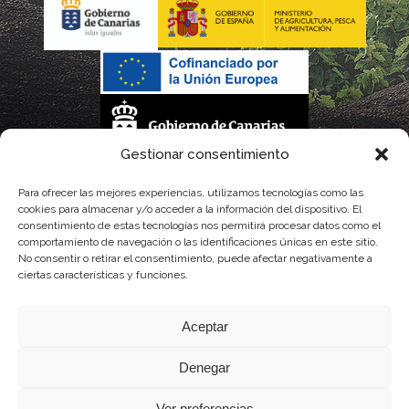
Gestionar consentimiento
La gestión de la DOP Lanzarote realizada por este Consejo Regulador es financiada,
Para ofrecer las mejores experiencias, utilizamos tecnologías como las
cookies para almacenar y/o acceder a la información del dispositivo. El
parcialmente, por el Gobierno de Canarias
consentimiento de estas tecnologías nos permitirá procesar datos como el
comportamiento de navegación o las identificaciones únicas en este sitio.
con fondos provenientes del presupuesto de gastos del Instituto Canario de
No consentir o retirar el consentimiento, puede afectar negativamente a
ciertas características y funciones.
Calidad Agroalimentaria
Aceptar
Denegar
Ver preferencias