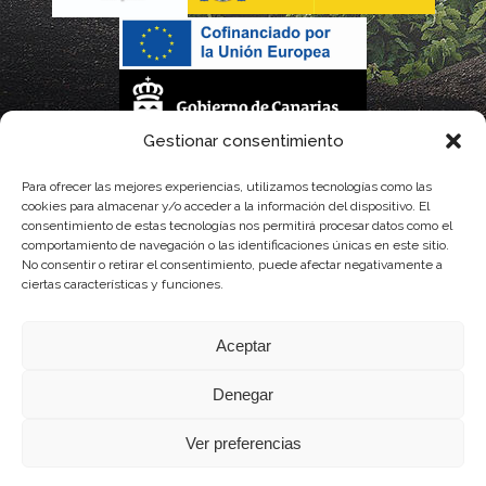
Gestionar consentimiento
La gestión de la DOP Lanzarote realizada por este Consejo Regulador es financiada,
Para ofrecer las mejores experiencias, utilizamos tecnologías como las
cookies para almacenar y/o acceder a la información del dispositivo. El
parcialmente, por el Gobierno de Canarias
consentimiento de estas tecnologías nos permitirá procesar datos como el
comportamiento de navegación o las identificaciones únicas en este sitio.
con fondos provenientes del presupuesto de gastos del Instituto Canario de
No consentir o retirar el consentimiento, puede afectar negativamente a
ciertas características y funciones.
Calidad Agroalimentaria
Aceptar
Denegar
Ver preferencias