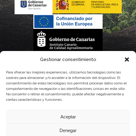
La gestión de la DOP Lanzarote realizada por este Consejo Regulador es financiada,
Gestionar consentimiento
parcialmente, por el Gobierno de Canarias
Para ofrecer las mejores experiencias, utilizamos tecnologías como las
cookies para almacenar y/o acceder a la información del dispositivo. El
con fondos provenientes del presupuesto de gastos del Instituto Canario de
consentimiento de estas tecnologías nos permitirá procesar datos como el
comportamiento de navegación o las identificaciones únicas en este sitio.
Calidad Agroalimentaria
No consentir o retirar el consentimiento, puede afectar negativamente a
ciertas características y funciones.
Aceptar
Denegar