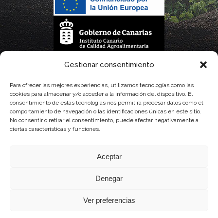
La gestión de la DOP Lanzarote realizada por este Consejo Regulador es financiada,
Gestionar consentimiento
parcialmente, por el Gobierno de Canarias
Para ofrecer las mejores experiencias, utilizamos tecnologías como las
cookies para almacenar y/o acceder a la información del dispositivo. El
con fondos provenientes del presupuesto de gastos del Instituto Canario de
consentimiento de estas tecnologías nos permitirá procesar datos como el
comportamiento de navegación o las identificaciones únicas en este sitio.
Calidad Agroalimentaria
No consentir o retirar el consentimiento, puede afectar negativamente a
ciertas características y funciones.
Aceptar
Denegar
Ver preferencias