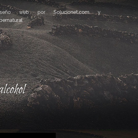
iseño web por
Solucionet.com
y
bernatural
lcohol