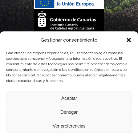
La gestión de la DOP Lanzarote realizada por este Consejo Regulador es financiada,
Gestionar consentimiento
parcialmente, por el Gobierno de Canarias
Para ofrecer las mejores experiencias, utilizamos tecnologías como las
cookies para almacenar y/o acceder a la información del dispositivo. El
con fondos provenientes del presupuesto de gastos del Instituto Canario de
consentimiento de estas tecnologías nos permitirá procesar datos como el
comportamiento de navegación o las identificaciones únicas en este sitio.
Calidad Agroalimentaria
No consentir o retirar el consentimiento, puede afectar negativamente a
ciertas características y funciones.
Aceptar
Denegar
Ver preferencias