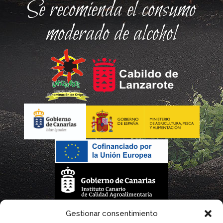
Se recomienda el consumo
moderado de alcohol
La gestión de la DOP Lanzarote realizada por este Consejo Regulador es financiada,
Gestionar consentimiento