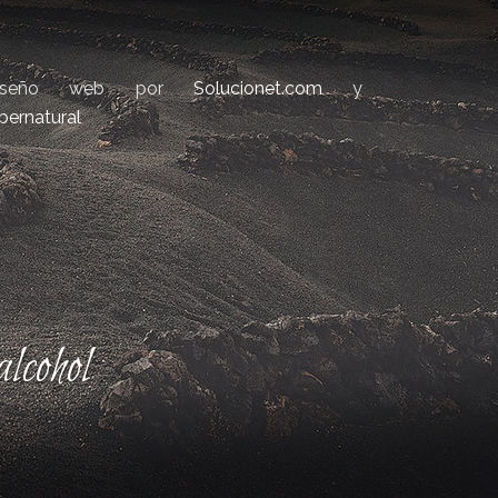
iseño web por
Solucionet.com
y
bernatural
lcohol