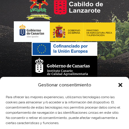
La gestión de la DOP Lanzarote realizada por este Consejo Regulador es financiada,
Gestionar consentimiento
parcialmente, por el Gobierno de Canarias
Para ofrecer las mejores experiencias, utilizamos tecnologías como las
cookies para almacenar y/o acceder a la información del dispositivo. El
con fondos provenientes del presupuesto de gastos del Instituto Canario de
consentimiento de estas tecnologías nos permitirá procesar datos como el
comportamiento de navegación o las identificaciones únicas en este sitio.
Calidad Agroalimentaria
No consentir o retirar el consentimiento, puede afectar negativamente a
ciertas características y funciones.