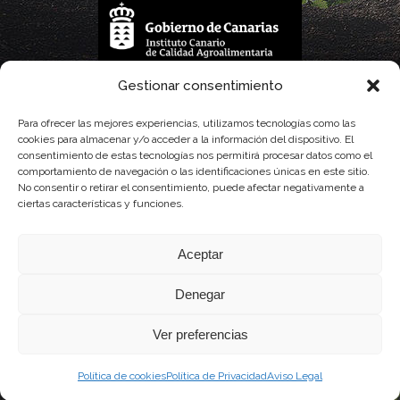
La gestión de la DOP Lanzarote realizada por este Consejo Regulador es financiada,
Gestionar consentimiento
parcialmente, por el Gobierno de Canarias
Para ofrecer las mejores experiencias, utilizamos tecnologías como las
cookies para almacenar y/o acceder a la información del dispositivo. El
con fondos provenientes del presupuesto de gastos del Instituto Canario de
consentimiento de estas tecnologías nos permitirá procesar datos como el
comportamiento de navegación o las identificaciones únicas en este sitio.
Calidad Agroalimentaria
No consentir o retirar el consentimiento, puede afectar negativamente a
ciertas características y funciones.
Aceptar
Denegar
Ver preferencias
Política de cookies
Política de Privacidad
Aviso Legal