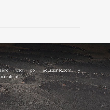
iseño web por
Solucionet.com
y
bernatural