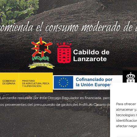
comienda el consumo moderado de a
 Lanzarote realizada por este Consejo Regulador es financiada, parcialmente, por el
Para ofrecer
os provenientes del presupuesto de gastos del Instituto Canario de Calidad Agroal
almacenar y/
tecnologías 
identificaci
afectar nega