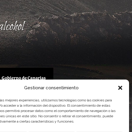
lcohol
Gestionar consentimiento
 Gobierno de Canarias
 las mejores experiencias, utilizamos tecnologías como las cookies para
imentaria
o acceder a la información del dispositivo. El consentimiento de estas
nos permitirá procesar datos como el comportamiento de navegación o las
ones únicas en este sitio. No consentir o retirar el consentimiento, puede
tivamente a ciertas características y funciones.