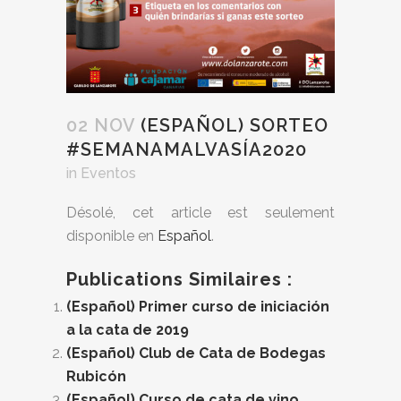
02 NOV
(ESPAÑOL) SORTEO
#SEMANAMALVASÍA2020
in
Eventos
Désolé, cet article est seulement
disponible en
Español
.
Publications Similaires :
(Español) Primer curso de iniciación
a la cata de 2019
(Español) Club de Cata de Bodegas
Rubicón
(Español) Curso de cata de vino