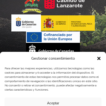
Gestionar consentimiento
La gestión de la DOP Lanzarote realizada por este Consejo Regulador es financiada,
Para ofrecer las mejores experiencias, utilizamos tecnologías como las
cookies para almacenar y/o acceder a la información del dispositivo. El
parcialmente, por el Gobierno de Canarias
consentimiento de estas tecnologías nos permitirá procesar datos como el
comportamiento de navegación o las identificaciones únicas en este sitio.
con fondos provenientes del presupuesto de gastos del Instituto Canario de
No consentir o retirar el consentimiento, puede afectar negativamente a
ciertas características y funciones.
Calidad Agroalimentaria
Aceptar