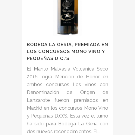
BODEGA LA GERIA, PREMIADA EN
LOS CONCURSOS MONO VINO Y
PEQUEÑAS D.O.’S
El Manto Malvasía Volcánica Seco
2016 logra Mención de Honor en
ambos concursos Los vinos con
Denominación de Origen de
Lanzarote fueron premiados en
Madrid en los concursos Mono Vino
y Pequeñas D.O.'S. Esta vez el turno
ha sido para Bodega La Geria con
dos nuevos reconocimientos. El...