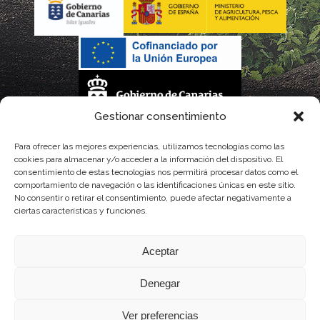
Gestionar consentimiento
La gestión de la DOP Lanzarote realizada por este Consejo Regulador es financiada,
Para ofrecer las mejores experiencias, utilizamos tecnologías como las
cookies para almacenar y/o acceder a la información del dispositivo. El
parcialmente, por el Gobierno de Canarias
consentimiento de estas tecnologías nos permitirá procesar datos como el
comportamiento de navegación o las identificaciones únicas en este sitio.
con fondos provenientes del presupuesto de gastos del Instituto Canario de
No consentir o retirar el consentimiento, puede afectar negativamente a
ciertas características y funciones.
Calidad Agroalimentaria
Aceptar
Denegar
Ver preferencias