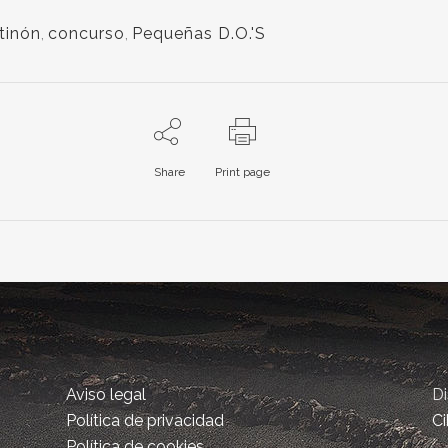
tinón
,
concurso
,
Pequeñas D.O.'S
Share
Print page
Aviso legal
D
Política de privacidad
Ci
Política de cookies