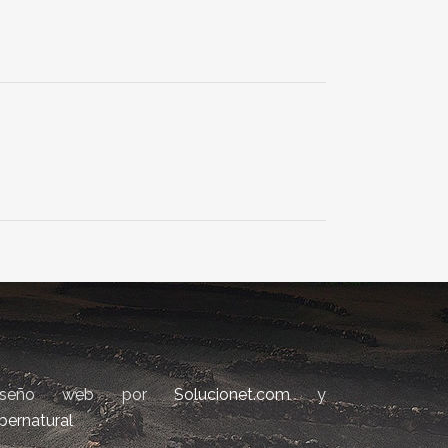
iseño web por
Solucionet.com
y
bernatural