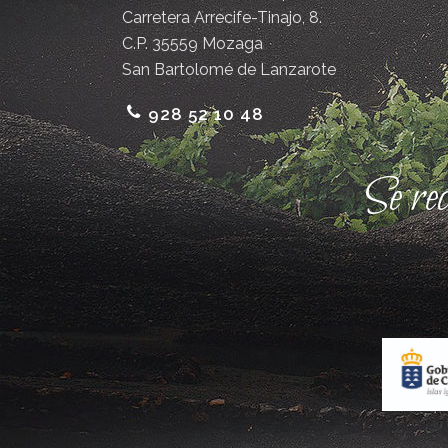
Carretera Arrecife-Tinajo, 8.
C.P. 35559 Mozaga
San Bartolomé de Lanzarote
928 52 10 48
Se re