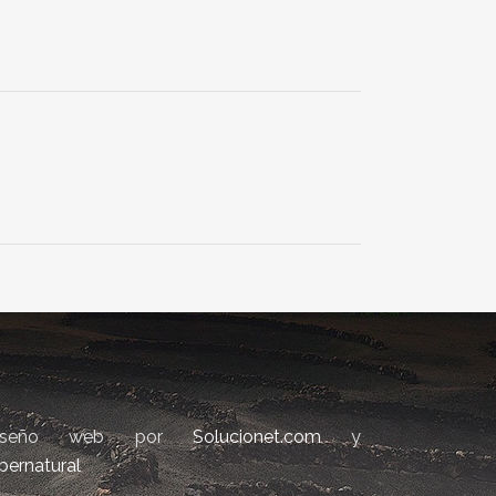
iseño web por
Solucionet.com
y
bernatural