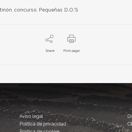
tinón
,
concurso
,
Pequeñas D.O.'S
Share
Print page
Aviso legal
D
Política de privacidad
Ci
Política de cookies