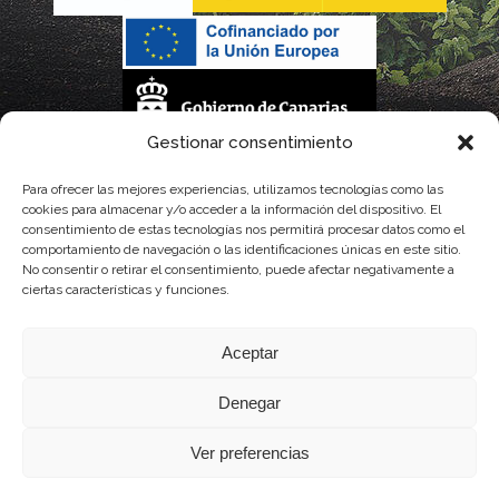
Gestionar consentimiento
La gestión de la DOP Lanzarote realizada por este Consejo Regulador es financiada,
Para ofrecer las mejores experiencias, utilizamos tecnologías como las
cookies para almacenar y/o acceder a la información del dispositivo. El
parcialmente, por el Gobierno de Canarias
consentimiento de estas tecnologías nos permitirá procesar datos como el
comportamiento de navegación o las identificaciones únicas en este sitio.
con fondos provenientes del presupuesto de gastos del Instituto Canario de
No consentir o retirar el consentimiento, puede afectar negativamente a
ciertas características y funciones.
Calidad Agroalimentaria
Aceptar
Denegar
Ver preferencias