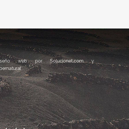
iseño web por
Solucionet.com
y
bernatural