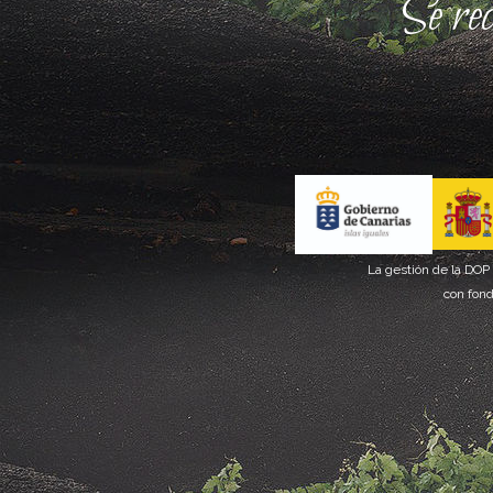
Se re
La gestión de la DOP
con fond