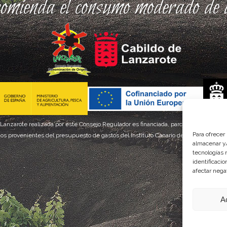
comienda el consumo moderado de a
 Lanzarote realizada por este Consejo Regulador es financiada, parcialmente, por el
Para ofrecer
os provenientes del presupuesto de gastos del Instituto Canario de Calidad Agroal
almacenar y/
tecnologías 
identificaci
afectar nega
A