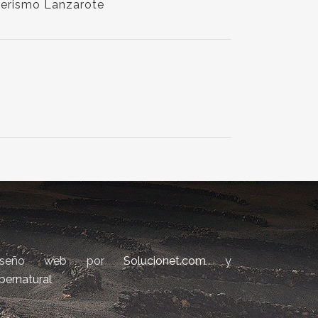
erismo Lanzarote
iseño web por
Solucionet.com
y
bernatural