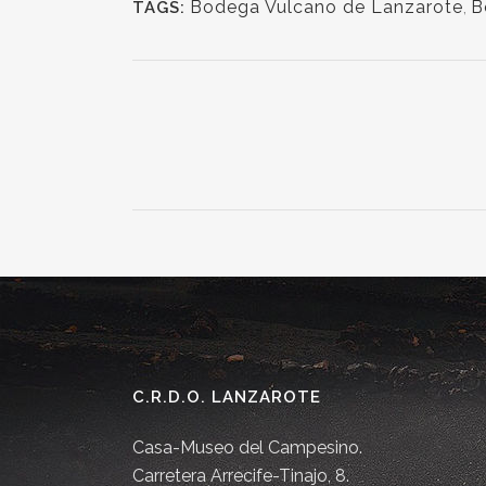
Bodega Vulcano de Lanzarote
,
B
TAGS:
C.R.D.O. LANZAROTE
Casa-Museo del Campesino.
Carretera Arrecife-Tinajo, 8.