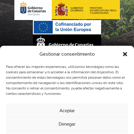
Gestionar consentimiento
La gestión de la DOP Lanzarote realizada por este Consejo Regulador es financiada,
Para ofrecer las mejores experiencias, utilizamos tecnologías como las
cookies para almacenar y/o acceder a la información del dispositivo. El
parcialmente, por el Gobierno de Canarias
consentimiento de estas tecnologías nos permitirá procesar datos como el
comportamiento de navegación o las identificaciones únicas en este sitio.
con fondos provenientes del presupuesto de gastos del Instituto Canario de
No consentir o retirar el consentimiento, puede afectar negativamente a
ciertas características y funciones.
Calidad Agroalimentaria
Aceptar
Denegar