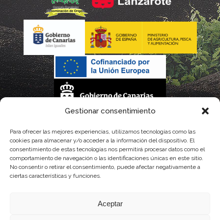
Gestionar consentimiento
La gestión de la DOP Lanzarote realizada por este Consejo Regulador es financiada,
Para ofrecer las mejores experiencias, utilizamos tecnologías como las
cookies para almacenar y/o acceder a la información del dispositivo. El
parcialmente, por el Gobierno de Canarias
consentimiento de estas tecnologías nos permitirá procesar datos como el
comportamiento de navegación o las identificaciones únicas en este sitio.
con fondos provenientes del presupuesto de gastos del Instituto Canario de
No consentir o retirar el consentimiento, puede afectar negativamente a
ciertas características y funciones.
Calidad Agroalimentaria
Aceptar