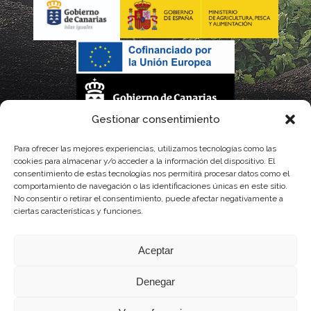
Gestionar consentimiento
La gestión de la DOP Lanzarote realizada por este Consejo Regulador es financiada,
Para ofrecer las mejores experiencias, utilizamos tecnologías como las
cookies para almacenar y/o acceder a la información del dispositivo. El
parcialmente, por el Gobierno de Canarias
consentimiento de estas tecnologías nos permitirá procesar datos como el
comportamiento de navegación o las identificaciones únicas en este sitio.
con fondos provenientes del presupuesto de gastos del Instituto Canario de
No consentir o retirar el consentimiento, puede afectar negativamente a
ciertas características y funciones.
Calidad Agroalimentaria
Aceptar
Denegar