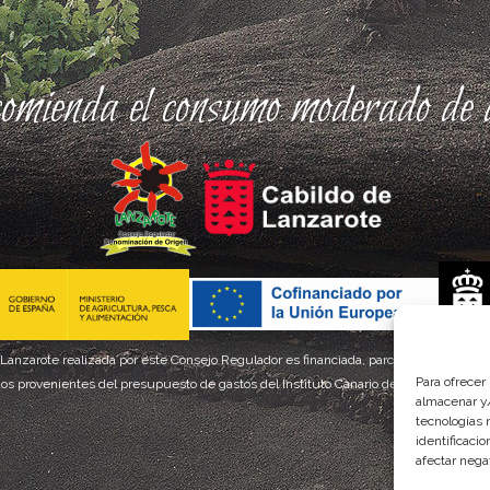
comienda el consumo moderado de a
 Lanzarote realizada por este Consejo Regulador es financiada, parcialmente, por el
Para ofrecer
os provenientes del presupuesto de gastos del Instituto Canario de Calidad Agroal
almacenar y/
tecnologías 
identificaci
afectar nega