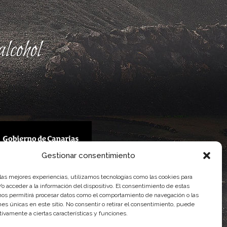
lcohol
Gestionar consentimiento
 Gobierno de Canarias
 las mejores experiencias, utilizamos tecnologías como las cookies para
imentaria
o acceder a la información del dispositivo. El consentimiento de estas
nos permitirá procesar datos como el comportamiento de navegación o las
ones únicas en este sitio. No consentir o retirar el consentimiento, puede
tivamente a ciertas características y funciones.