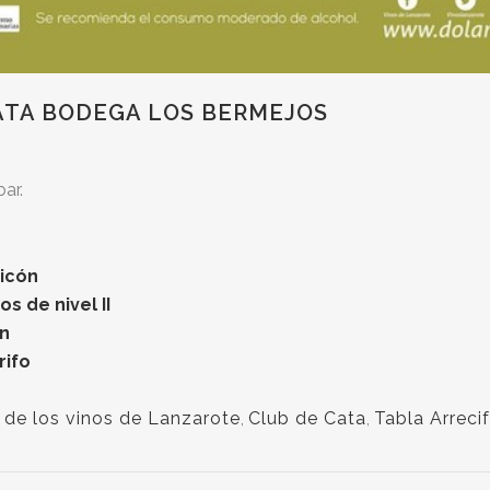
ATA BODEGA LOS BERMEJOS
ar.
icón
s de nivel II
an
rifo
 de los vinos de Lanzarote
,
Club de Cata
,
Tabla Arreci