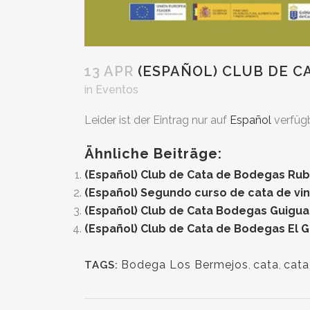
13 APR
(ESPAÑOL) CLUB DE C
in
Eventos
Leider ist der Eintrag nur auf
Español
verfügb
Ähnliche Beiträge:
(Español) Club de Cata de Bodegas Rub
(Español) Segundo curso de cata de vino
(Español) Club de Cata Bodegas Guigu
(Español) Club de Cata de Bodegas El G
Bodega Los Bermejos
,
cata
,
cata
TAGS: