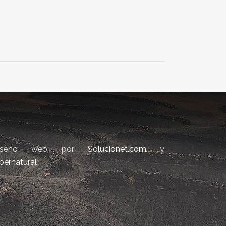
iseño web por
Solucionet.com
y
bernatural