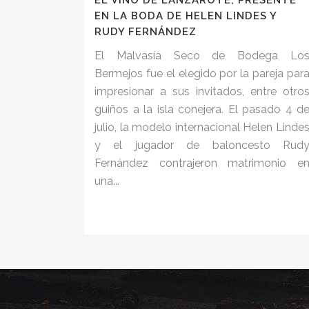
EL VINO DE LANZAROTE, PRESENTE
EN LA BODA DE HELEN LINDES Y
RUDY FERNÁNDEZ
El Malvasía Seco de Bodega Lo
Bermejos fue el elegido por la pareja par
impresionar a sus invitados, entre otro
guiños a la isla conejera. El pasado 4 d
julio, la modelo internacional Helen Linde
y el jugador de baloncesto Rud
Fernández contrajeron matrimonio e
una...