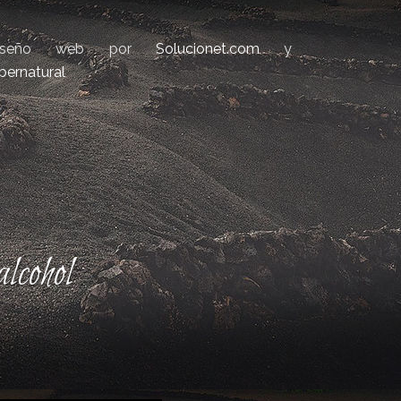
iseño web por
Solucionet.com
y
bernatural
lcohol