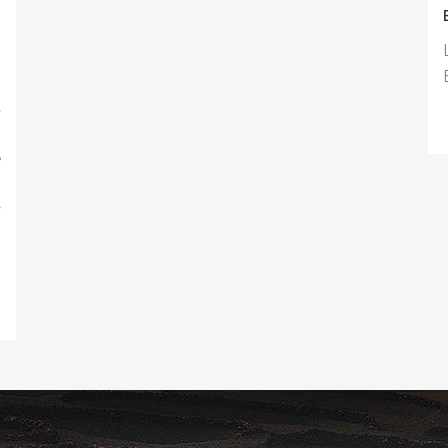
s
a
s
e
s
y
n