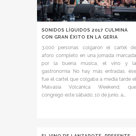
SONIDOS LÍQUIDOS 2017 CULMINA
CON GRAN ÉXITO EN LA GERIA
3.000 personas colgaron el cartel d
aforo completo en una jornada marcad
por la buena música, el vino y l
gastronomía No hay más entradas, és
fue el cartel que colgaba a media tarde e
Malvasía Volcánica Weekend, qu
congregó este sábado, 10 de junio, a...