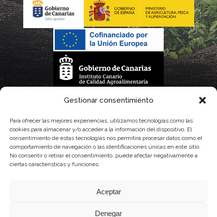
La gestión de la DOP Lanzarote realizada por este Consejo Regulador es financiada,
Gestionar consentimiento
parcialmente, por el Gobierno de Canarias
Para ofrecer las mejores experiencias, utilizamos tecnologías como las
cookies para almacenar y/o acceder a la información del dispositivo. El
con fondos provenientes del presupuesto de gastos del Instituto Canario de
consentimiento de estas tecnologías nos permitirá procesar datos como el
comportamiento de navegación o las identificaciones únicas en este sitio.
Calidad Agroalimentaria
No consentir o retirar el consentimiento, puede afectar negativamente a
ciertas características y funciones.
Aceptar
Denegar