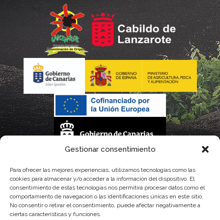
Gestionar consentimiento
La gestión de la DOP Lanzarote realizada por este Consejo Regulador es financiada,
Para ofrecer las mejores experiencias, utilizamos tecnologías como las
cookies para almacenar y/o acceder a la información del dispositivo. El
parcialmente, por el Gobierno de Canarias
consentimiento de estas tecnologías nos permitirá procesar datos como el
comportamiento de navegación o las identificaciones únicas en este sitio.
con fondos provenientes del presupuesto de gastos del Instituto Canario de
No consentir o retirar el consentimiento, puede afectar negativamente a
ciertas características y funciones.
Calidad Agroalimentaria