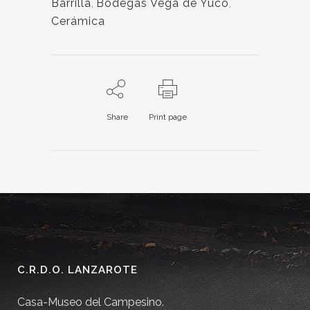
Barrilla
,
Bodegas Vega de Yuco
,
Cerámica
Share
Print page
C.R.D.O. LANZAROTE
Casa-Museo del Campesino.