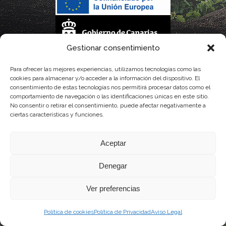
Gestionar consentimiento
La gestión de la DOP Lanzarote realizada por este Consejo Regulador es financiada,
Para ofrecer las mejores experiencias, utilizamos tecnologías como las
cookies para almacenar y/o acceder a la información del dispositivo. El
parcialmente, por el Gobierno de Canarias
consentimiento de estas tecnologías nos permitirá procesar datos como el
comportamiento de navegación o las identificaciones únicas en este sitio.
con fondos provenientes del presupuesto de gastos del Instituto Canario de
No consentir o retirar el consentimiento, puede afectar negativamente a
ciertas características y funciones.
Calidad Agroalimentaria
Aceptar
Denegar
Ver preferencias
Política de cookies
Política de Privacidad
Aviso Legal