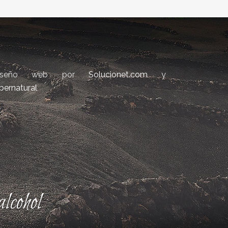
iseño web por
Solucionet.com
y
bernatural
lcohol