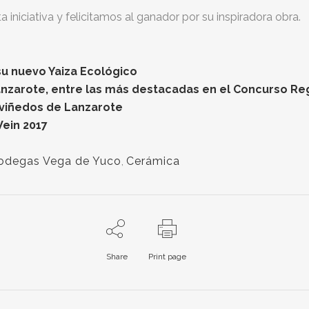
niciativa y felicitamos al ganador por su inspiradora obra.
su nuevo Yaiza Ecológico
nzarote, entre las más destacadas en el Concurso Re
 viñedos de Lanzarote
Wein 2017
odegas Vega de Yuco
,
Cerámica
Share
Print page