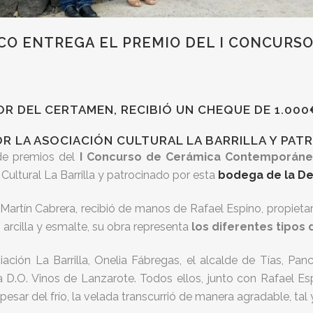
O ENTREGA EL PREMIO DEL I CONCURSO
R DEL CERTAMEN, RECIBIÓ UN CHEQUE DE 1.00
 LA ASOCIACIÓN CULTURAL LA BARRILLA Y PAT
 de premios del
I Concurso de Cerámica Contemporáne
ultural La Barrilla y patrocinado por esta
bodega de la De
s Martín Cabrera, recibió de manos de Rafael Espino, propiet
 arcilla y esmalte, su obra representa
los diferentes tipos
iación La Barrilla, Onelia Fábregas, el alcalde de Tías, P
 D.O. Vinos de Lanzarote. Todos ellos, junto con Rafael Es
 pesar del frío, la velada transcurrió de manera agradable, ta