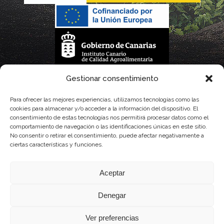
La gestión de la DOP Lanzarote realizada por este Consejo Regulador es financiada,
Gestionar consentimiento
parcialmente, por el Gobierno de Canarias
Para ofrecer las mejores experiencias, utilizamos tecnologías como las
cookies para almacenar y/o acceder a la información del dispositivo. El
con fondos provenientes del presupuesto de gastos del Instituto Canario de
consentimiento de estas tecnologías nos permitirá procesar datos como el
comportamiento de navegación o las identificaciones únicas en este sitio.
Calidad Agroalimentaria
No consentir o retirar el consentimiento, puede afectar negativamente a
ciertas características y funciones.
Aceptar
Denegar
Ver preferencias