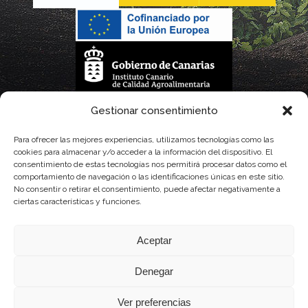
La gestión de la DOP Lanzarote realizada por este Consejo Regulador es financiada,
Gestionar consentimiento
parcialmente, por el Gobierno de Canarias
Para ofrecer las mejores experiencias, utilizamos tecnologías como las
cookies para almacenar y/o acceder a la información del dispositivo. El
con fondos provenientes del presupuesto de gastos del Instituto Canario de
consentimiento de estas tecnologías nos permitirá procesar datos como el
comportamiento de navegación o las identificaciones únicas en este sitio.
Calidad Agroalimentaria
No consentir o retirar el consentimiento, puede afectar negativamente a
ciertas características y funciones.
Aceptar
Denegar
Ver preferencias