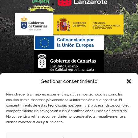
La gestión de la DOP Lanzarote realizada por este Consejo Regulador es financiada,
Gestionar consentimiento
parcialmente, por el Gobierno de Canarias
Para ofrecer las mejores experiencias, utilizamos tecnologías como las
cookies para almacenar y/o acceder a la información del dispositivo. El
con fondos provenientes del presupuesto de gastos del Instituto Canario de
consentimiento de estas tecnologías nos permitirá procesar datos como el
comportamiento de navegación o las identificaciones únicas en este sitio.
Calidad Agroalimentaria
No consentir o retirar el consentimiento, puede afectar negativamente a
ciertas características y funciones.