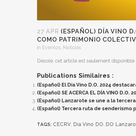
27 APR
(ESPAÑOL) DÍA VINO D
COMO PATRIMONIO COLECTIV
in
Eventos
,
Noticias
Désolé, cet article est seulement disponible
Publications Similaires :
(Español) El Día Vino D.O. 2024 destaca
(Español) SE ACERCA EL DÍA VINO D.O. 2
(Español) Lanzarote se une a la tercer
(Español) Tercera ruta de senderismo 
CECRV
,
Día Vino DO
,
DO Lanzaro
TAGS: