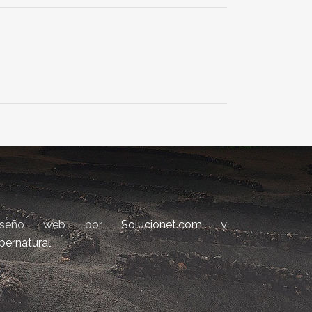
iseño web por
Solucionet.com
y
bernatural